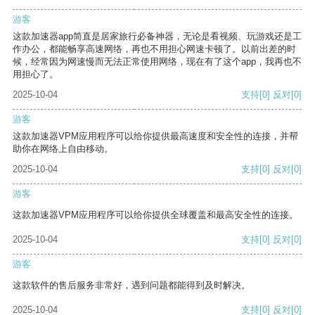
游客
这款加速器app简直是居家旅行必备神器，无论是看视频、玩游戏还是工
作办公，都能畅享高速网络，再也不用担心网速卡顿了。以前出差的时
候，经常因为网速慢而无法正常使用网络，现在有了这个app，我再也不
用担心了。
2025-10-04
支持
[0]
反对
[0]
游客
这款加速器VPM应用程序可以给你提供最高速度和安全性的连接，并帮
助你在网络上自由移动。
2025-10-04
支持
[0]
反对
[0]
游客
这款加速器VPM应用程序可以给你提供全球覆盖和最高安全性的连接。
2025-10-04
支持
[0]
反对
[0]
游客
这款软件的售后服务非常好，遇到问题都能得到及时解决。
2025-10-04
支持
[0]
反对
[0]