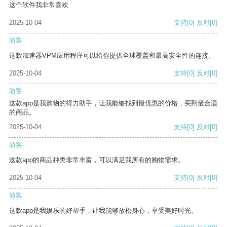
这个软件我非常喜欢
2025-10-04
支持
[0]
反对
[0]
游客
这款加速器VPM应用程序可以给你提供全球覆盖和最高安全性的连接。
2025-10-04
支持
[0]
反对
[0]
游客
这款app是我购物的得力助手，让我能够找到最优惠的价格，买到最合适
的商品。
2025-10-04
支持
[0]
反对
[0]
游客
这款app的商品种类非常丰富，可以满足我所有的购物需求。
2025-10-04
支持
[0]
反对
[0]
游客
这款app是我娱乐的好帮手，让我能够放松身心，享受美好时光。